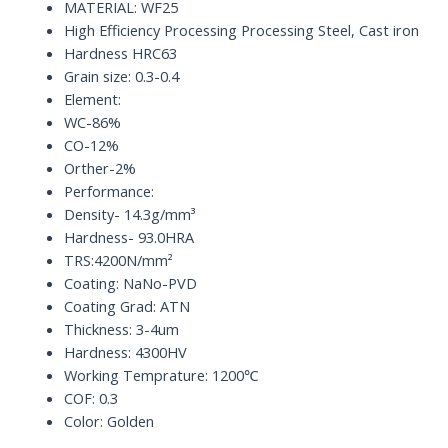
HRC63
MATERIAL: WF25
quantity
High Efficiency Processing Processing Steel, Cast iron
Hardness HRC63
Grain size: 0.3-0.4
Element:
WC-86%
CO-12%
Orther-2%
Performance:
Density- 14.3g/mm³
Hardness- 93.0HRA
TRS:4200N/mm²
Coating: NaNo-PVD
Coating Grad: ATN
Thickness: 3-4um
Hardness: 4300HV
Working Temprature: 1200℃
COF: 0.3
Color: Golden