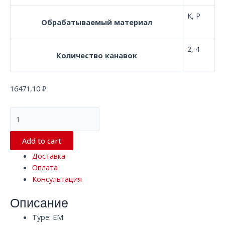
K, P
Обрабатываемый материал
2, 4
Количество канавок
16471,10
₽
Квадратная
твердосплавная
концевая
Add to cart
фреза
Доставка
с
Оплата
2/4
Консультация
канавками
D18.0*100*D18
Описание
EM
WF25
Type: EM