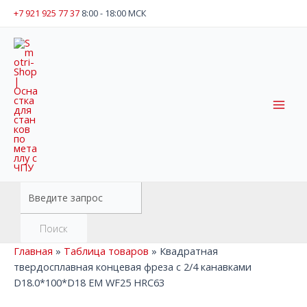
Перейти
+7 921 925 77 37
8:00 - 18:00 МСК
к
содержимому
Mai
Men
Поиск
товаров
Поиск
Главная
»
Таблица товаров
»
Квадратная
твердосплавная концевая фреза с 2/4 канавками
D18.0*100*D18 EM WF25 HRC63