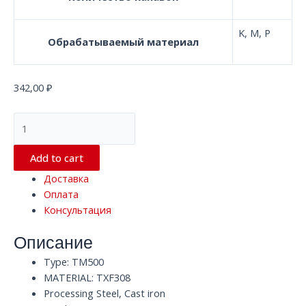
K, M, P
Обрабатываемый материал
342,00
₽
Квадратная
концевая
фреза
Add to cart
с
Доставка
4
Оплата
канавками
Консультация
TM500
TXF308
Описание
HRC50
D3.0
Type: TM500
x
MATERIAL: TXF308
50
Processing Steel, Cast iron