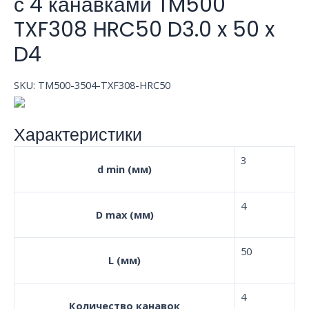
с 4 канавками TM500
TXF308 HRC50 D3.0 x 50 x
D4
SKU:
TM500-3504-TXF308-HRC50
Характеристики
3
d min (мм)
4
D max (мм)
50
L (мм)
4
Количество канавок