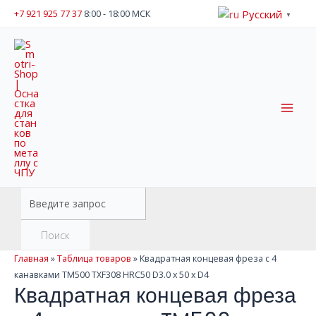
Перейти
Русский
+7 921 925 77 37
8:00 - 18:00 МСК
▼
к
содержимому
Mai
Men
Поиск
товаров
Поиск
Главная
»
Таблица товаров
»
Квадратная концевая фреза с 4
канавками TM500 TXF308 HRC50 D3.0 x 50 x D4
Квадратная концевая фреза