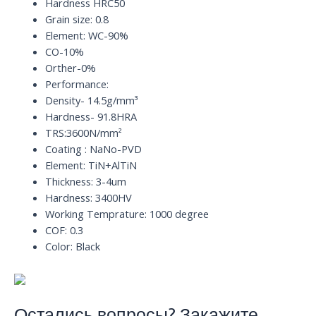
x
Hardness HRC50
D4
Grain size: 0.8
quantity
Element: WC-90%
CO-10%
Orther-0%
Performance:
Density- 14.5g/mm³
Hardness- 91.8HRA
TRS:3600N/mm²
Coating : NaNo-PVD
Element: TiN+AlTiN
Thickness: 3-4um
Hardness: 3400HV
Working Temprature: 1000 degree
COF: 0.3
Color: Black
Остались вопросы? Закажите