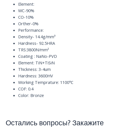
quantity
Element:
WC-90%
CO-10%
Orther-0%
Performance:
Density- 14.4g/mm³
Hardness- 92.5HRA
TRS:3800N/mm²
Coating : NaNo-PVD
Element: TiN+TiSiN
Thickness: 3-4um
Hardness: 3600HV
Working Temprature: 1100℃
COF: 0.4
Color: Bronze
Остались вопросы? Закажите