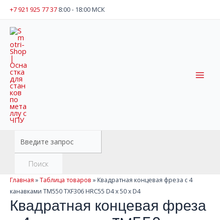
Перейти
+7 921 925 77 37
8:00 - 18:00 МСК
к
содержимому
Mai
Men
Поиск
товаров
Поиск
Главная
»
Таблица товаров
»
Квадратная концевая фреза с 4
канавками TM550 TXF306 HRC55 D4 x 50 x D4
Квадратная концевая фреза