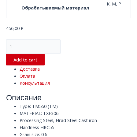
K, M, P
Обрабатываемый материал
456,00
₽
Квадратная
концевая
фреза
Add to cart
с
Доставка
4
Оплата
канавками
Консультация
TM550
TXF306
Описание
HRC55
D4
Type: TM550 (TM)
x
MATERIAL: TXF306
50
Processing Steel, Hrad Steel Cast iron
x
Hardness HRC55
D4
Grain size: 0.6