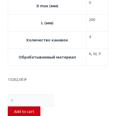
0
D max (мм)
200
L (мм)
4
Количество канавок
K, M, P
Обрабатываемый материал
13262,00
₽
Add to cart