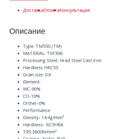
Доставка
Оплата
Консультация
Описание
Type: TM550 (TM)
MATERIAL: TXF306
Processing Steel, Hrad Steel Cast iron
Hardness HRC55
Grain size: 0.6
Element:
WC-90%
CO-10%
Orther-0%
Performance:
Density- 14.4g/mm³
Hardness- 92.5HRA
TRS:3800N/mm²
Coating : NaNo-PVD