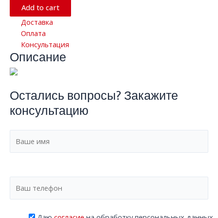
c
Add to cart
4
Доставка
канавками
Оплата
EM-
Консультация
S4-
Описание
12301275
quantity
Остались вопросы? Закажите
консультацию
Даю
согласие
на обработку персональных данных