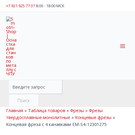
Перейти
+7 921 925 77 37
8:00 - 18:00 МСК
к
содержимому
Mai
Men
Поиск
товаров
Поиск
Главная
»
Таблица товаров
»
Фрезы
»
Фрезы
твердосплавные монолитные
»
Концевые фрезы
»
Концевая фреза c 4 канавками EM-S4-12301275