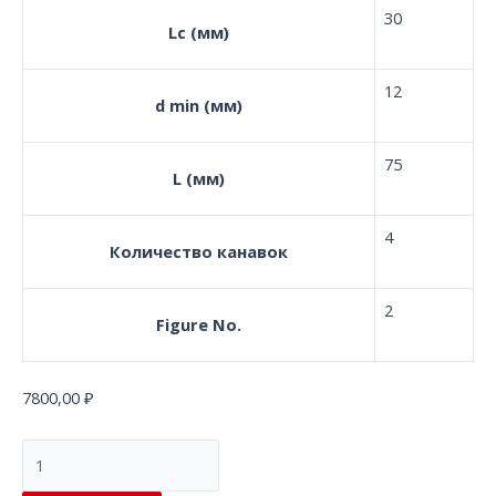
30
Lc (мм)
12
d min (мм)
75
L (мм)
4
Количество канавок
2
Figure No.
7800,00
₽
Концевая
фреза