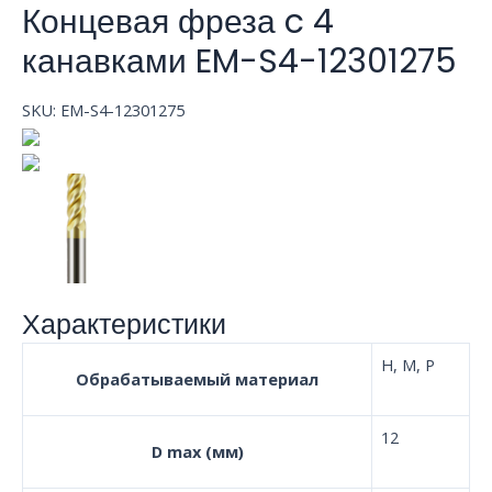
Концевая фреза c 4
канавками EM-S4-12301275
SKU:
EM-S4-12301275
Характеристики
H, M, P
Обрабатываемый материал
12
D max (мм)