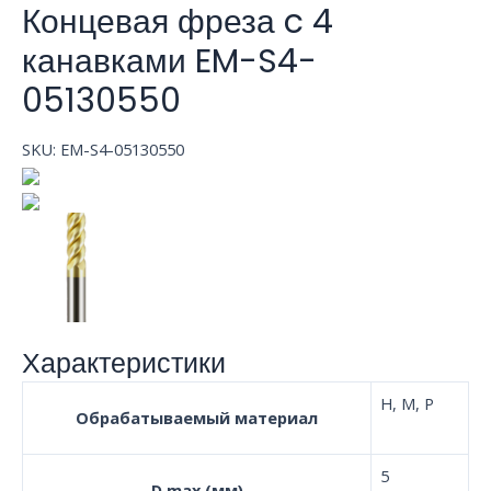
Концевая фреза c 4
канавками EM-S4-
05130550
SKU:
EM-S4-05130550
Характеристики
H, M, P
Обрабатываемый материал
5
D max (мм)