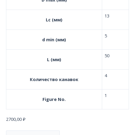
13
Lc (мм)
5
d min (мм)
50
L (мм)
4
Количество канавок
1
Figure No.
2700,00
₽
Концевая