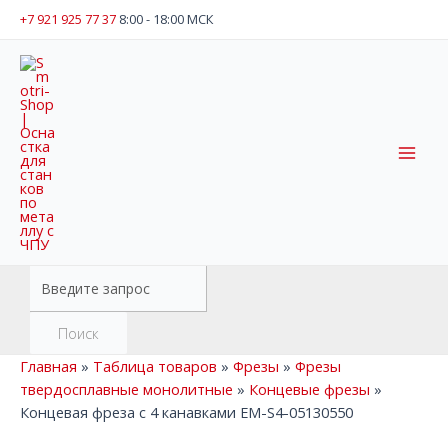
Перейти
+7 921 925 77 37
8:00 - 18:00 МСК
к
содержимому
Mai
Men
Поиск
товаров
Поиск
Главная
»
Таблица товаров
»
Фрезы
»
Фрезы
твердосплавные монолитные
»
Концевые фрезы
»
Концевая фреза c 4 канавками EM-S4-05130550