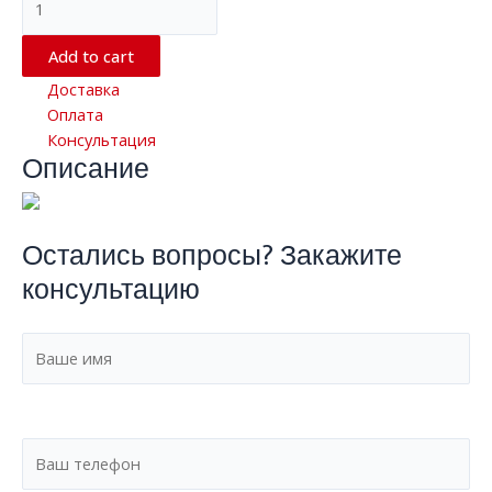
фреза
c
Add to cart
4
Доставка
канавками
Оплата
EM-
Консультация
S4-
Описание
05130550
quantity
Остались вопросы? Закажите
консультацию