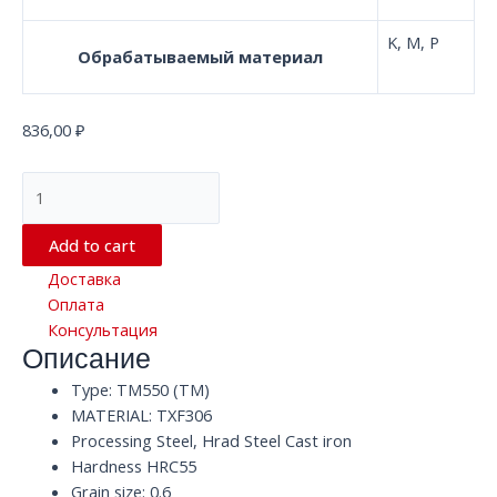
K, M, P
Обрабатываемый материал
836,00
₽
Сферические
фрезы
с
Add to cart
2
Доставка
канавками
Оплата
TM550
Консультация
TXF306
Описание
HRC55
D4
Type: TM550 (TM)
x
MATERIAL: TXF306
75
Processing Steel, Hrad Steel Cast iron
x
Hardness HRC55
D4
Grain size: 0.6