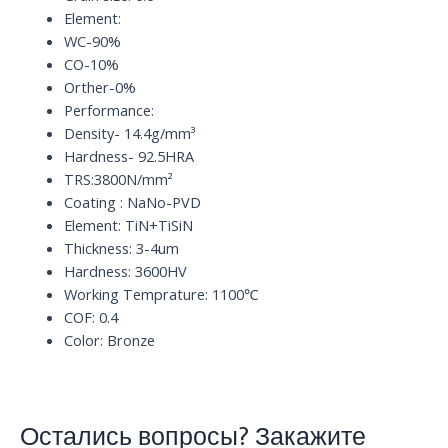
quantity
Element:
WC-90%
CO-10%
Orther-0%
Performance:
Density- 14.4g/mm³
Hardness- 92.5HRA
TRS:3800N/mm²
Coating : NaNo-PVD
Element: TiN+TiSiN
Thickness: 3-4um
Hardness: 3600HV
Working Temprature: 1100℃
COF: 0.4
Color: Bronze
Остались вопросы? Закажите