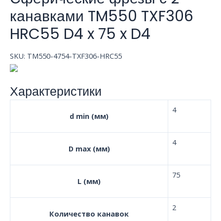
канавками TM550 TXF306
HRC55 D4 x 75 x D4
SKU:
TM550-4754-TXF306-HRC55
Характеристики
4
d min (мм)
4
D max (мм)
75
L (мм)
2
Количество канавок