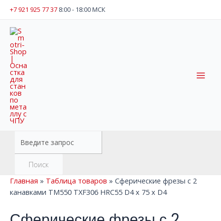
Перейти
+7 921 925 77 37
8:00 - 18:00 МСК
к
содержимому
Mai
Men
Поиск
товаров
Поиск
Главная
»
Таблица товаров
»
Сферические фрезы с 2
канавками TM550 TXF306 HRC55 D4 x 75 x D4
Сферические фрезы с 2