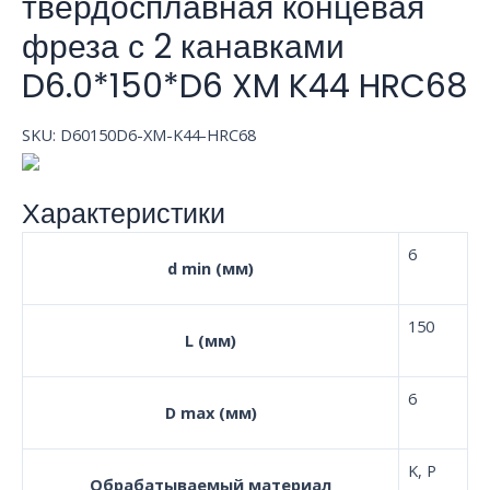
твердосплавная концевая
фреза с 2 канавками
D6.0*150*D6 XM K44 HRC68
SKU:
D60150D6-XM-K44-HRC68
Характеристики
6
d min (мм)
150
L (мм)
6
D max (мм)
K, P
Обрабатываемый материал