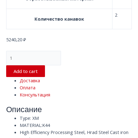
2
Количество канавок
5240,20
₽
Сферическая
твердосплавная
концевая
Add to cart
фреза
Доставка
с
Оплата
2
Консультация
канавками
D6.0*150*D6
Описание
XM
K44
Type: XM
HRC68
MATERIAL:K44
quantity
High Efficiency Processing Steel, Hrad Steel Cast iron