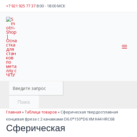
Перейти
+7 921 925 77 37
8:00 - 18:00 МСК
к
содержимому
Mai
Men
Поиск
товаров
Поиск
Главная
»
Таблица товаров
»
Сферическая твердосплавная
концевая фреза с 2 канавками D6.0*150*D6 XM K44 HRC68
Сферическая