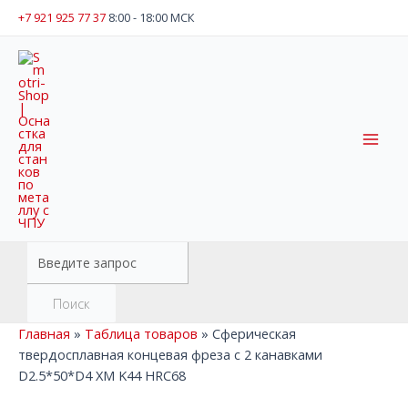
Перейти
+7 921 925 77 37
8:00 - 18:00 МСК
к
содержимому
Mai
Men
Поиск
товаров
Поиск
Главная
»
Таблица товаров
»
Сферическая
твердосплавная концевая фреза с 2 канавками
D2.5*50*D4 XM K44 HRC68