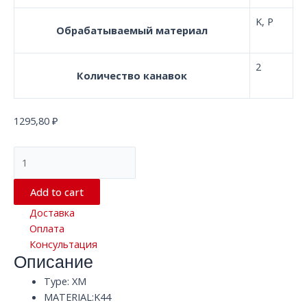
K, P
Обрабатываемый материал
2
Количество канавок
1295,80
₽
Сферическая
твердосплавная
концевая
Add to cart
фреза
Доставка
с
Оплата
2
Консультация
канавками
Описание
D2.5*50*D4
XM
Type: XM
K44
MATERIAL:K44