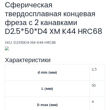
Сферическая
твердосплавная концевая
фреза с 2 канавками
D2.5*50*D4 XM K44 HRC68
SKU:
D2550D4-XM-K44-HRC68
Характеристики
2,5
d min (мм)
50
L (мм)
4
D max (мм)