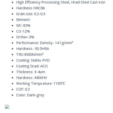
HRC68
High Efficiency Processing Steel, Hrad Steel Cast iron
quantity
Hardness HRC68
Grain size: 0.2-0.3
Element:
WC-85%
CO-12%
Orther-3%
Performance: Density- 14.1g/mm³
Hardness- 93.5HRA
TRS:4500N/mm²
Coating: NaNo-PVD
Coating Grad: ACO
Thickness: 3-4um
Hardness: 4400HV
Working Temprature: 1100℃
COF: 0.3
Color: Dark-grey