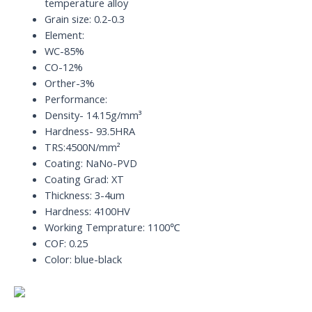
temperature alloy
Grain size: 0.2-0.3
Element:
WC-85%
CO-12%
Orther-3%
Performance:
Density- 14.15g/mm³
Hardness- 93.5HRA
TRS:4500N/mm²
Coating: NaNo-PVD
Coating Grad: XT
Thickness: 3-4um
Hardness: 4100HV
Working Temprature: 1100℃
COF: 0.25
Color: blue-black