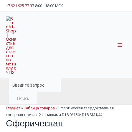
Перейти
+7 921 925 77 37
8:00 - 18:00 МСК
к
содержимому
Mai
Men
Поиск
товаров
Поиск
Главная
»
Таблица товаров
»
Сферическая твердосплавная
концевая фреза с 2 канавками D18.0*150*D18 SM K44
Сферическая