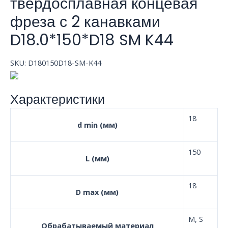
твердосплавная концевая
фреза с 2 канавками
D18.0*150*D18 SM K44
SKU:
D180150D18-SM-K44
Характеристики
18
d min (мм)
150
L (мм)
18
D max (мм)
M, S
Обрабатываемый материал