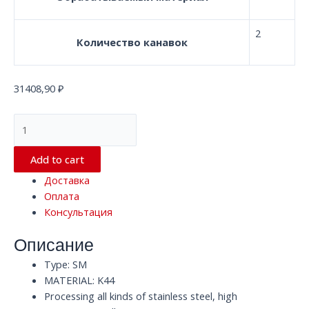
2
Количество канавок
31408,90
₽
Сферическая
твердосплавная
концевая
Add to cart
фреза
Доставка
с
Оплата
2
Консультация
канавками
D18.0*150*D18
Описание
SM
K44
Type: SM
quantity
MATERIAL: K44
Processing all kinds of stainless steel, high