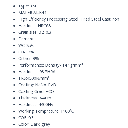
K44
Type: XM
HRC68
MATERIAL:K44
quantity
High Efficiency Processing Steel, Hrad Steel Cast iron
Hardness HRC68
Grain size: 0.2-0.3
Element:
WC-85%
CO-12%
Orther-3%
Performance: Density- 14.1g/mm³
Hardness- 93.5HRA
TRS:4500N/mm²
Coating: NaNo-PVD
Coating Grad: ACO
Thickness: 3-4um
Hardness: 4400HV
Working Temprature: 1100℃
COF: 0.3
Color: Dark-grey