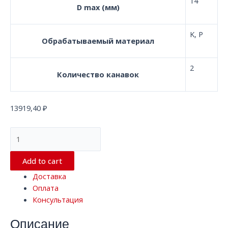
14
D max (мм)
K, P
Обрабатываемый материал
2
Количество канавок
13919,40
₽
Сферическая
твердосплавная
концевая
Add to cart
фреза
Доставка
с
Оплата
2
Консультация
канавками
D14.0*100*D14
Описание
XM