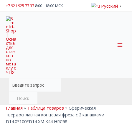
Перейти
Русский
+7 921 925 77 37
8:00 - 18:00 МСК
▼
к
содержимому
Mai
Men
Поиск
товаров
Поиск
Главная
»
Таблица товаров
»
Сферическая
твердосплавная концевая фреза с 2 канавками
D14.0*100*D14 XM K44 HRC68