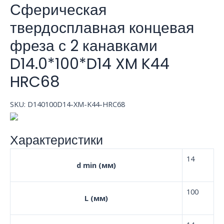
Сферическая
твердосплавная концевая
фреза с 2 канавками
D14.0*100*D14 XM K44
HRC68
SKU:
D140100D14-XM-K44-HRC68
Характеристики
14
d min (мм)
100
L (мм)