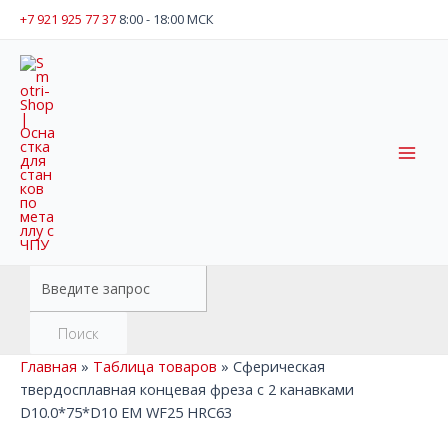
Перейти
+7 921 925 77 37
8:00 - 18:00 МСК
к
содержимому
Mai
Men
Поиск
товаров
Поиск
Главная
»
Таблица товаров
»
Сферическая
твердосплавная концевая фреза с 2 канавками
D10.0*75*D10 EM WF25 HRC63