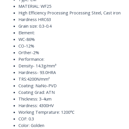
WF25
MATERIAL: WF25
HRC63
High Efficiency Processing Processing Steel, Cast iron
quantity
Hardness HRC63
Grain size: 0.3-0.4
Element:
WC-86%
CO-12%
Orther-2%
Performance:
Density- 14.3g/mm³
Hardness- 93.0HRA
TRS:4200N/mm²
Coating: NaNo-PVD
Coating Grad: ATN
Thickness: 3-4um
Hardness: 4300HV
Working Temprature: 1200℃
COF: 0.3
Color: Golden