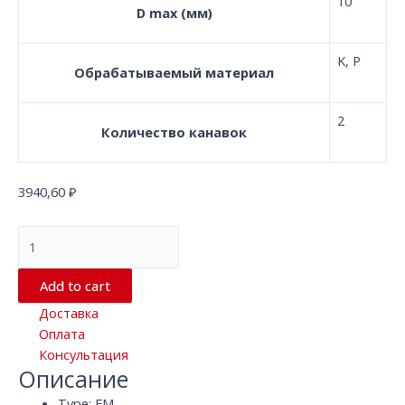
10
D max (мм)
K, P
Обрабатываемый материал
2
Количество канавок
3940,60
₽
Сферическая
твердосплавная
концевая
Add to cart
фреза
Доставка
с
Оплата
2
Консультация
канавками
Описание
D10.0*75*D10
EM
Type: EM