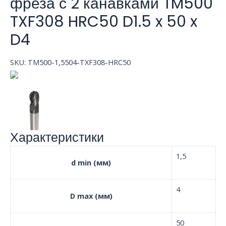
фреза с 2 канавками TM500
TXF308 HRC50 D1.5 x 50 x
D4
SKU:
TM500-1,5504-TXF308-HRC50
Характеристики
1,5
d min (мм)
4
D max (мм)
50