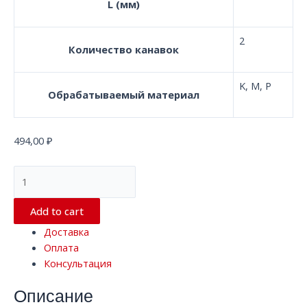
L (мм)
2
Количество канавок
K, M, P
Обрабатываемый материал
494,00
₽
Сферичекая
концевая
фреза
Add to cart
с
Доставка
2
Оплата
канавками
Консультация
TM500
TXF308
Описание
HRC50