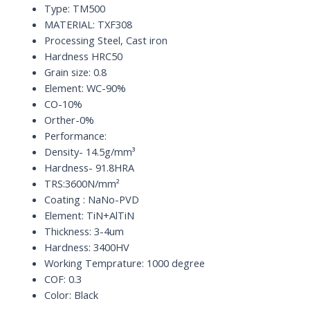
D1.5
Type: TM500
x
MATERIAL: TXF308
50
Processing Steel, Cast iron
x
Hardness HRC50
D4
Grain size: 0.8
quantity
Element: WC-90%
CO-10%
Orther-0%
Performance:
Density- 14.5g/mm³
Hardness- 91.8HRA
TRS:3600N/mm²
Coating : NaNo-PVD
Element: TiN+AlTiN
Thickness: 3-4um
Hardness: 3400HV
Working Temprature: 1000 degree
COF: 0.3
Color: Black