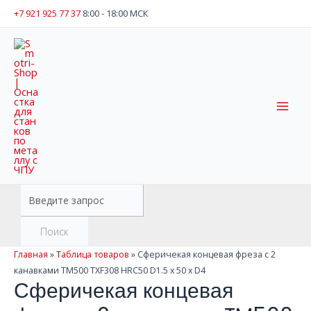
Перейти
+7 921 925 77 37
8:00 - 18:00 МСК
к
содержимому
Mai
Men
Поиск
товаров
Поиск
Главная
»
Таблица товаров
»
Сферичекая концевая фреза с 2
канавками TM500 TXF308 HRC50 D1.5 x 50 x D4
Сферичекая концевая