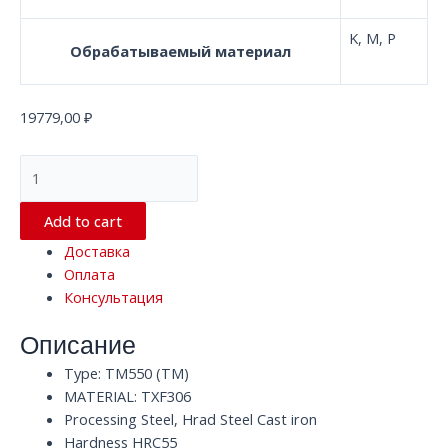
K, M, P
Обрабатываемый материал
19779,00
₽
Радиусные
фрезы
с
Add to cart
4
Доставка
канавками
Оплата
TM550
Консультация
TXF306
HRC55
Описание
D16
x
Type: TM550 (TM)
150
MATERIAL: TXF306
x
Processing Steel, Hrad Steel Cast iron
D16
Hardness HRC55