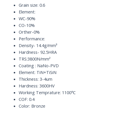
quantity
Grain size: 0.6
Element:
WC-90%
CO-10%
Orther-0%
Performance:
Density- 14.4g/mm³
Hardness- 92.5HRA
TRS:3800N/mm²
Coating : NaNo-PVD
Element: TiN+TiSiN
Thickness: 3-4um
Hardness: 3600HV
Working Temprature: 1100℃
COF: 0.4
Color: Bronze