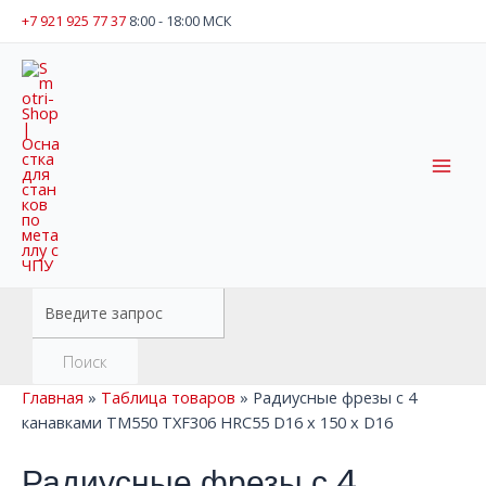
Перейти
+7 921 925 77 37
8:00 - 18:00 МСК
к
содержимому
Mai
Men
Поиск
товаров
Поиск
Главная
»
Таблица товаров
»
Радиусные фрезы с 4
канавками TM550 TXF306 HRC55 D16 x 150 x D16
Радиусные фрезы с 4