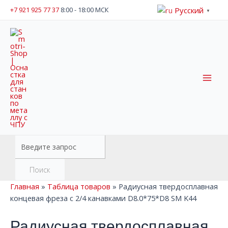
Перейти
Русский
+7 921 925 77 37
8:00 - 18:00 МСК
▼
к
содержимому
Mai
Men
Поиск
товаров
Поиск
Главная
»
Таблица товаров
»
Радиусная твердосплавная
концевая фреза с 2/4 канавками D8.0*75*D8 SM K44
Радиусная твердосплавная