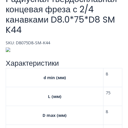
концевая фреза с 2/4
канавками D8.0*75*D8 SM
K44
SKU:
D8075D8-SM-K44
Характеристики
8
d min (мм)
75
L (мм)
8
D max (мм)