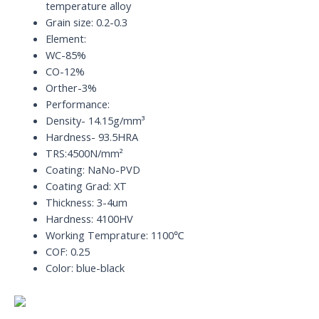
temperature alloy
Grain size: 0.2-0.3
Element:
WC-85%
CO-12%
Orther-3%
Performance:
Density- 14.15g/mm³
Hardness- 93.5HRA
TRS:4500N/mm²
Coating: NaNo-PVD
Coating Grad: XT
Thickness: 3-4um
Hardness: 4100HV
Working Temprature: 1100℃
COF: 0.25
Color: blue-black