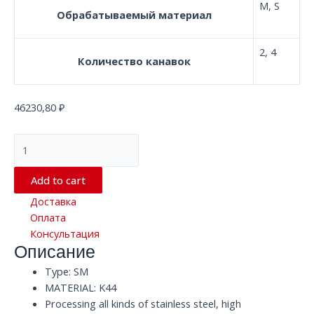
M, S
Обрабатываемый материал
2, 4
Количество канавок
46230,80
₽
Радиусная
твердосплавная
концевая
Add to cart
фреза
Доставка
с
Оплата
2/4
Консультация
канавками
Описание
D8.0*75*D8
SM
Type: SM
K44
MATERIAL: K44
quantity
Processing all kinds of stainless steel, high