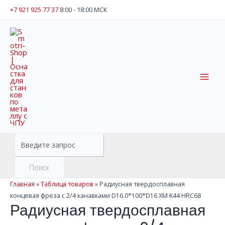
Перейти
+7 921 925 77 37
8:00 - 18:00 МСК
к
содержимому
Mai
Men
Поиск
товаров
Поиск
Главная
»
Таблица товаров
»
Радиусная твердосплавная
концевая фреза с 2/4 канавками D16.0*100*D16 XM K44 HRC68
Радиусная твердосплавная