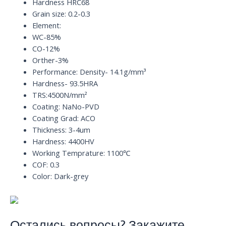
Hardness HRC68
Grain size: 0.2-0.3
Element:
WC-85%
CO-12%
Orther-3%
Performance: Density- 14.1g/mm³
Hardness- 93.5HRA
TRS:4500N/mm²
Coating: NaNo-PVD
Coating Grad: ACO
Thickness: 3-4um
Hardness: 4400HV
Working Temprature: 1100℃
COF: 0.3
Color: Dark-grey
Остались вопросы? Закажите