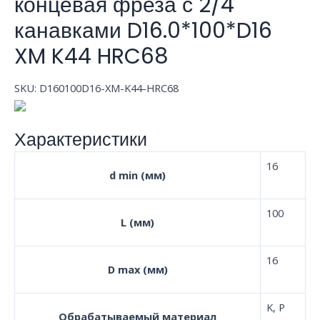
концевая фреза с 2/4
канавками D16.0*100*D16
XM K44 HRC68
SKU:
D160100D16-XM-K44-HRC68
Характеристики
16
d min (мм)
100
L (мм)
16
D max (мм)
K, P
Обрабатываемый материал