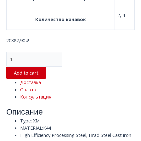
2, 4
Количество канавок
20882,90
₽
Радиусная
твердосплавная
концевая
Add to cart
фреза
Доставка
с
Оплата
2/4
Консультация
канавками
D16.0*100*D16
Описание
XM
K44
Type: XM
HRC68
MATERIAL:K44
quantity
High Efficiency Processing Steel, Hrad Steel Cast iron