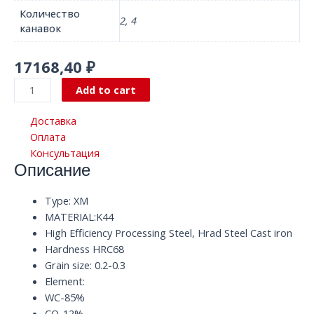
Количество
2, 4
канавок
17168,40
₽
Радиусная
Add to cart
твердосплавная
концевая
Доставка
фреза
Оплата
с
Консультация
Описание
2/4
канавками
D12.0*150*D12
Type: XM
XM
MATERIAL:K44
K44
High Efficiency Processing Steel, Hrad Steel Cast iron
HRC68
Hardness HRC68
quantity
Grain size: 0.2-0.3
Element:
WC-85%
CO-12%