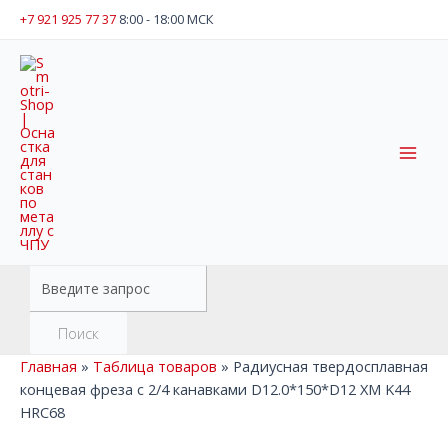
Перейти
+7 921 925 77 37
8:00 - 18:00 МСК
к
содержимому
Main
Men
Поиск
товаров
Поиск
Главная
»
Таблица товаров
»
Радиусная твердосплавная
концевая фреза с 2/4 канавками D12.0*150*D12 XM K44
HRC68