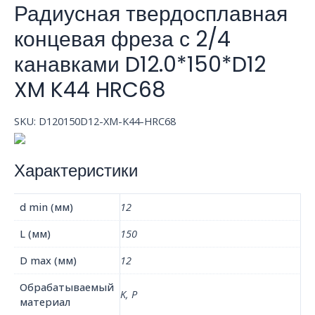
Радиусная твердосплавная
концевая фреза с 2/4
канавками D12.0*150*D12
XM K44 HRC68
SKU:
D120150D12-XM-K44-HRC68
Характеристики
d min (мм)
12
L (мм)
150
D max (мм)
12
Обрабатываемый
K, P
материал