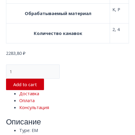
K, P
Обрабатываемый материал
2, 4
Количество канавок
2283,80
₽
Квадратная
твердосплавная
концевая
Add to cart
фреза
Доставка
с
Оплата
2/4
Консультация
канавками
D8.0*60*D8
Описание
EM
WF25
Type: EM