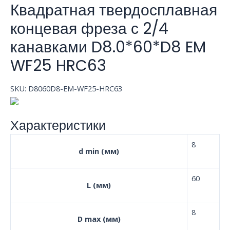
Квадратная твердосплавная
концевая фреза с 2/4
канавками D8.0*60*D8 EM
WF25 HRC63
SKU:
D8060D8-EM-WF25-HRC63
Характеристики
8
d min (мм)
60
L (мм)
8
D max (мм)