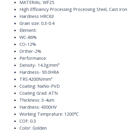
HRC63
MATERIAL: WF25
quantity
High Efficiency Processing Processing Steel, Cast iron
Hardness HRC63
Grain size: 0.3-0.4
Element:
WC-86%
CO-12%
Orther-2%
Performance:
Density- 14.3g/mm³
Hardness- 93.0HRA
TRS:4200N/mm²
Coating: NaNo-PVD
Coating Grad: ATN
Thickness: 3-4um
Hardness: 4300HV
Working Temprature: 1200℃
COF: 0.3
Color: Golden