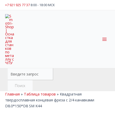
Перейти
+7 921 925 77 37
8:00 - 18:00 МСК
к
содержимому
Mai
Men
Поиск
товаров
Поиск
Главная
»
Таблица товаров
»
Квадратная
твердосплавная концевая фреза с 2/4 канавками
D8.0*150*D8 SM K44