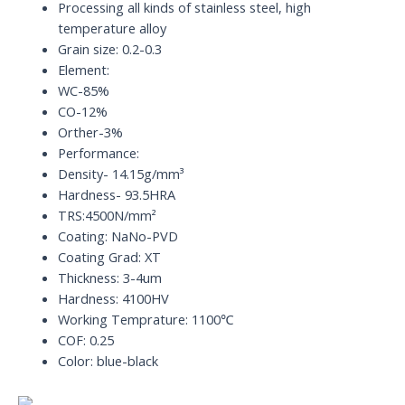
quantity
Processing all kinds of stainless steel, high
temperature alloy
Grain size: 0.2-0.3
Element:
WC-85%
CO-12%
Orther-3%
Performance:
Density- 14.15g/mm³
Hardness- 93.5HRA
TRS:4500N/mm²
Coating: NaNo-PVD
Coating Grad: XT
Thickness: 3-4um
Hardness: 4100HV
Working Temprature: 1100℃
COF: 0.25
Color: blue-black