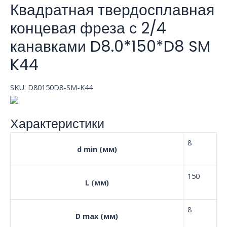
Квадратная твердосплавная
концевая фреза с 2/4
канавками D8.0*150*D8 SM
K44
SKU:
D80150D8-SM-K44
Характеристики
8
d min (мм)
150
L (мм)
8
D max (мм)