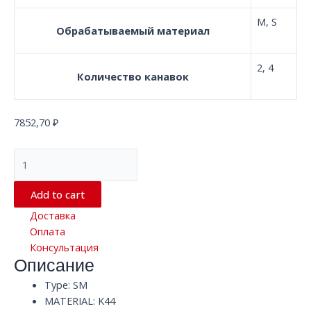
M, S
Обрабатываемый материал
2, 4
Количество канавок
7852,70
₽
Квадратная
твердосплавная
концевая
Add to cart
фреза
Доставка
с
Оплата
2/4
Консультация
канавками
Описание
D8.0*150*D8
SM
Type: SM
K44
MATERIAL: K44