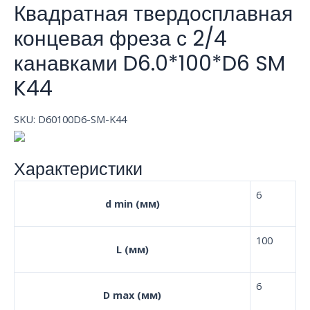
Квадратная твердосплавная
концевая фреза с 2/4
канавками D6.0*100*D6 SM
K44
SKU:
D60100D6-SM-K44
Характеристики
6
d min (мм)
100
L (мм)
6
D max (мм)