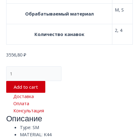
M, S
Обрабатываемый материал
2, 4
Количество канавок
3556,80
₽
Квадратная
твердосплавная
концевая
Add to cart
фреза
Доставка
с
Оплата
2/4
Консультация
канавками
Описание
D6.0*100*D6
SM
Type: SM
K44
MATERIAL: K44