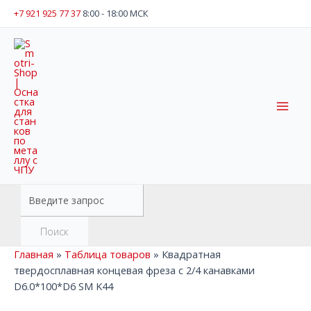
Перейти
+7 921 925 77 37
8:00 - 18:00 МСК
к
содержимому
Mai
Men
Поиск
товаров
Поиск
Главная
»
Таблица товаров
»
Квадратная
твердосплавная концевая фреза с 2/4 канавками
D6.0*100*D6 SM K44