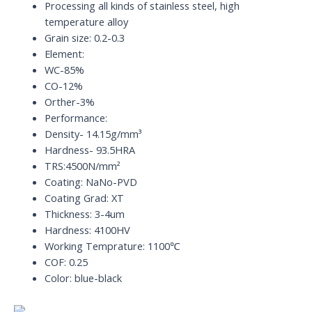
quantity
Processing all kinds of stainless steel, high
temperature alloy
Grain size: 0.2-0.3
Element:
WC-85%
CO-12%
Orther-3%
Performance:
Density- 14.15g/mm³
Hardness- 93.5HRA
TRS:4500N/mm²
Coating: NaNo-PVD
Coating Grad: XT
Thickness: 3-4um
Hardness: 4100HV
Working Temprature: 1100℃
COF: 0.25
Color: blue-black