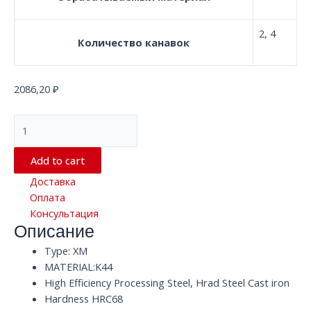
2, 4
Количество канавок
2086,20
₽
Квадратная
твердосплавная
концевая
Add to cart
фреза
Доставка
с
Оплата
2/4
Консультация
канавками
Описание
D5.0*50*D5
XM
Type: XM
K44
MATERIAL:K44
HRC68
High Efficiency Processing Steel, Hrad Steel Cast iron
quantity
Hardness HRC68