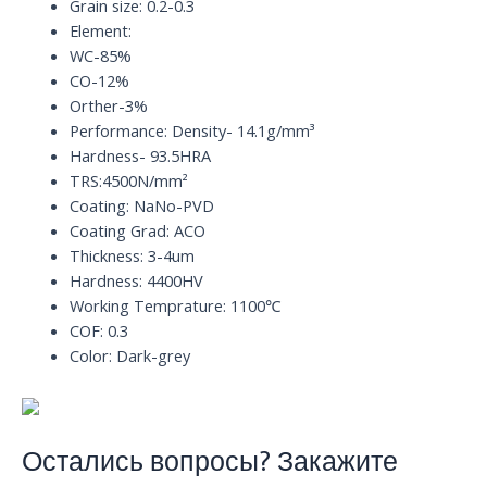
Grain size: 0.2-0.3
Element:
WC-85%
CO-12%
Orther-3%
Performance: Density- 14.1g/mm³
Hardness- 93.5HRA
TRS:4500N/mm²
Coating: NaNo-PVD
Coating Grad: ACO
Thickness: 3-4um
Hardness: 4400HV
Working Temprature: 1100℃
COF: 0.3
Color: Dark-grey
Остались вопросы? Закажите