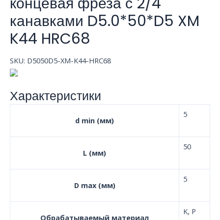
концевая фреза с 2/4
канавками D5.0*50*D5 XM
K44 HRC68
SKU:
D5050D5-XM-K44-HRC68
Характеристики
5
d min (мм)
50
L (мм)
5
D max (мм)
K, P
Обрабатываемый материал