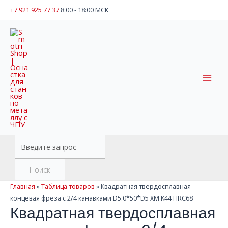
Перейти
+7 921 925 77 37
8:00 - 18:00 МСК
к
содержимому
Mai
Men
Поиск
товаров
Поиск
Главная
»
Таблица товаров
»
Квадратная твердосплавная
концевая фреза с 2/4 канавками D5.0*50*D5 XM K44 HRC68
Квадратная твердосплавная