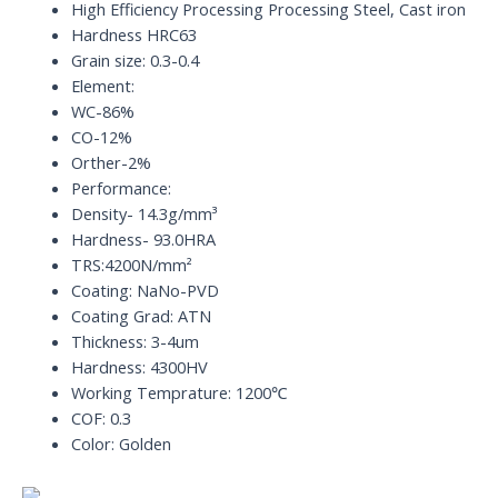
HRC63
High Efficiency Processing Processing Steel, Cast iron
quantity
Hardness HRC63
Grain size: 0.3-0.4
Element:
WC-86%
CO-12%
Orther-2%
Performance:
Density- 14.3g/mm³
Hardness- 93.0HRA
TRS:4200N/mm²
Coating: NaNo-PVD
Coating Grad: ATN
Thickness: 3-4um
Hardness: 4300HV
Working Temprature: 1200℃
COF: 0.3
Color: Golden