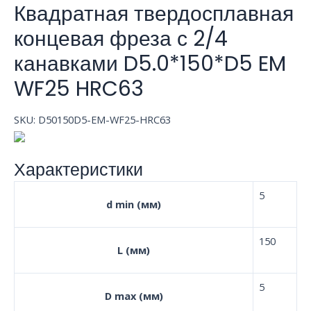
Квадратная твердосплавная
концевая фреза с 2/4
канавками D5.0*150*D5 EM
WF25 HRC63
SKU:
D50150D5-EM-WF25-HRC63
Характеристики
5
d min (мм)
150
L (мм)
5
D max (мм)