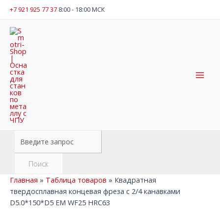
Перейти
+7 921 925 77 37
8:00 - 18:00 МСК
к
содержимому
Mai
Men
Поиск
товаров
Поиск
Главная
»
Таблица товаров
»
Квадратная
твердосплавная концевая фреза с 2/4 канавками
D5.0*150*D5 EM WF25 HRC63