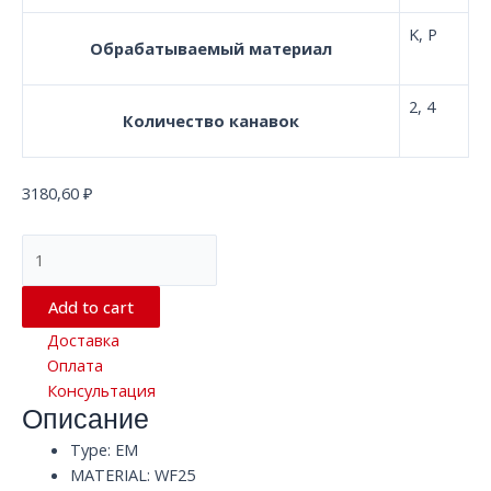
K, P
Обрабатываемый материал
2, 4
Количество канавок
3180,60
₽
Квадратная
твердосплавная
концевая
Add to cart
фреза
Доставка
с
Оплата
2/4
Консультация
канавками
Описание
D5.0*150*D5
EM
Type: EM
WF25
MATERIAL: WF25