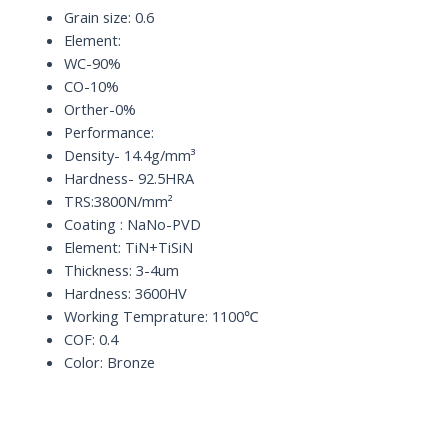
D8
Grain size: 0.6
quantity
Element:
WC-90%
CO-10%
Orther-0%
Performance:
Density- 14.4g/mm³
Hardness- 92.5HRA
TRS:3800N/mm²
Coating : NaNo-PVD
Element: TiN+TiSiN
Thickness: 3-4um
Hardness: 3600HV
Working Temprature: 1100℃
COF: 0.4
Color: Bronze