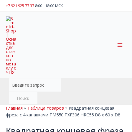
Перейти
+7 921 925 77 37
8:00 - 18:00 МСК
к
содержимому
Mai
Men
Поиск
товаров
Поиск
Главная
»
Таблица товаров
»
Квадратная концевая
фреза с 4 канавками TM550 TXF306 HRC55 D8 x 60 x D8
Квадратная концевая фреза