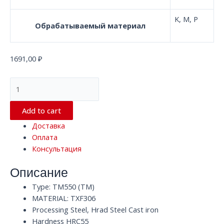
K, M, P
Обрабатываемый материал
1691,00
₽
Квадратная
концевая
фреза
Add to cart
с
Доставка
4
Оплата
канавками
Консультация
TM550
TXF306
Описание
HRC55
D8
Type: TM550 (TM)
x
MATERIAL: TXF306
60
Processing Steel, Hrad Steel Cast iron
x
Hardness HRC55