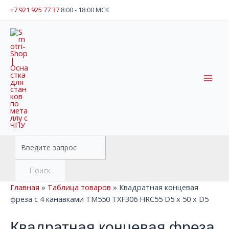
Перейти
+7 921 925 77 37
8:00 - 18:00 МСК
к
содержимому
Mai
Men
Поиск
товаров
Поиск
Главная
»
Таблица товаров
»
Квадратная концевая
фреза с 4 канавками TM550 TXF306 HRC55 D5 x 50 x D5
Квадратная концевая фреза