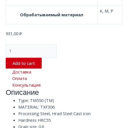
K, M, P
Обрабатываемый материал
931,00
₽
Квадратная
концевая
фреза
Add to cart
с
Доставка
4
Оплата
канавками
Консультация
TM550
Описание
TXF306
HRC55
Type: TM550 (TM)
D5
MATERIAL: TXF306
x
Processing Steel, Hrad Steel Cast iron
50
Hardness HRC55
x
Grain size: 0.6