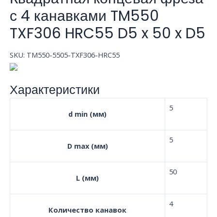
с 4 канавками TM550
TXF306 HRC55 D5 x 50 x D5
SKU:
TM550-5505-TXF306-HRC55
Характеристики
5
d min (мм)
5
D max (мм)
50
L (мм)
4
Количество канавок