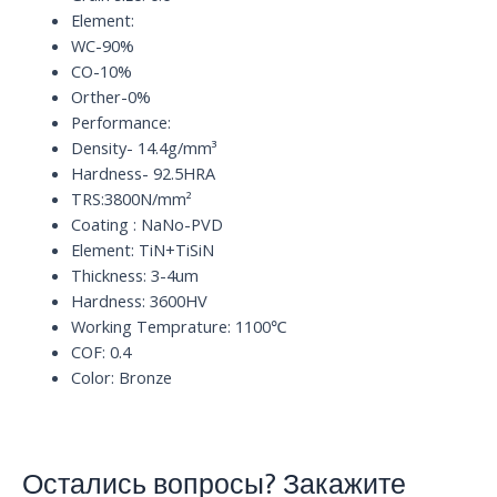
D5
Element:
quantity
WC-90%
CO-10%
Orther-0%
Performance:
Density- 14.4g/mm³
Hardness- 92.5HRA
TRS:3800N/mm²
Coating : NaNo-PVD
Element: TiN+TiSiN
Thickness: 3-4um
Hardness: 3600HV
Working Temprature: 1100℃
COF: 0.4
Color: Bronze
Остались вопросы? Закажите