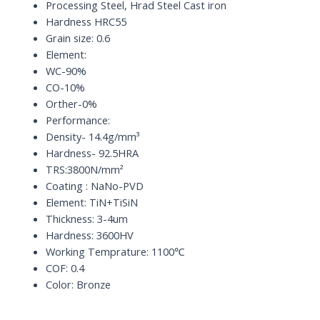
100
Processing Steel, Hrad Steel Cast iron
x
Hardness HRC55
D4
Grain size: 0.6
quantity
Element:
WC-90%
CO-10%
Orther-0%
Performance:
Density- 14.4g/mm³
Hardness- 92.5HRA
TRS:3800N/mm²
Coating : NaNo-PVD
Element: TiN+TiSiN
Thickness: 3-4um
Hardness: 3600HV
Working Temprature: 1100℃
COF: 0.4
Color: Bronze