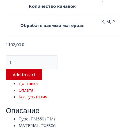
4
Количество канавок
K, M, P
Обрабатываемый материал
1102,00
₽
Квадратная
концевая
фреза
Add to cart
с
Доставка
4
Оплата
канавками
Консультация
TM550
TXF306
Описание
HRC55
D4
Type: TM550 (TM)
x
MATERIAL: TXF306