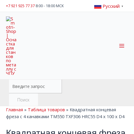
Перейти
Русский
+7 921 925 77 37
8:00 - 18:00 МСК
▼
к
содержимому
Mai
Men
Поиск
товаров
Поиск
Главная
»
Таблица товаров
»
Квадратная концевая
фреза с 4 канавками TM550 TXF306 HRC55 D4 x 100 x D4
Квадратная концевая фреза