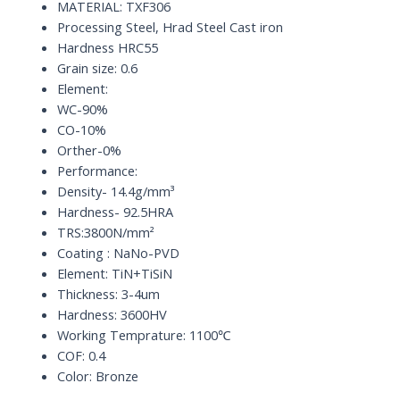
x
MATERIAL: TXF306
100
Processing Steel, Hrad Steel Cast iron
x
Hardness HRC55
D10
Grain size: 0.6
quantity
Element:
WC-90%
CO-10%
Orther-0%
Performance:
Density- 14.4g/mm³
Hardness- 92.5HRA
TRS:3800N/mm²
Coating : NaNo-PVD
Element: TiN+TiSiN
Thickness: 3-4um
Hardness: 3600HV
Working Temprature: 1100℃
COF: 0.4
Color: Bronze