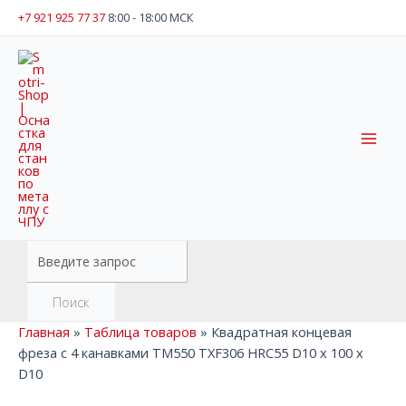
Перейти
+7 921 925 77 37
8:00 - 18:00 МСК
к
содержимому
Mai
Men
Поиск
товаров
Поиск
Главная
»
Таблица товаров
»
Квадратная концевая
фреза с 4 канавками TM550 TXF306 HRC55 D10 x 100 x
D10