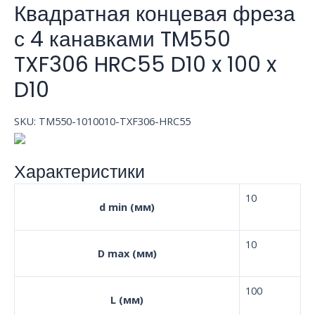
Квадратная концевая фреза
с 4 канавками TM550
TXF306 HRC55 D10 x 100 x
D10
SKU:
TM550-1010010-TXF306-HRC55
Характеристики
10
d min (мм)
10
D max (мм)
100
L (мм)