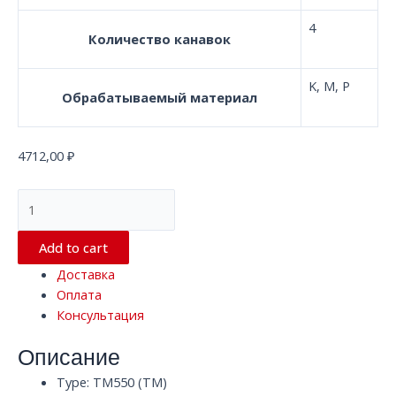
4
Количество канавок
K, M, P
Обрабатываемый материал
4712,00
₽
Квадратная
концевая
фреза
Add to cart
с
Доставка
4
Оплата
канавками
Консультация
TM550
TXF306
Описание
HRC55
D10
Type: TM550 (TM)