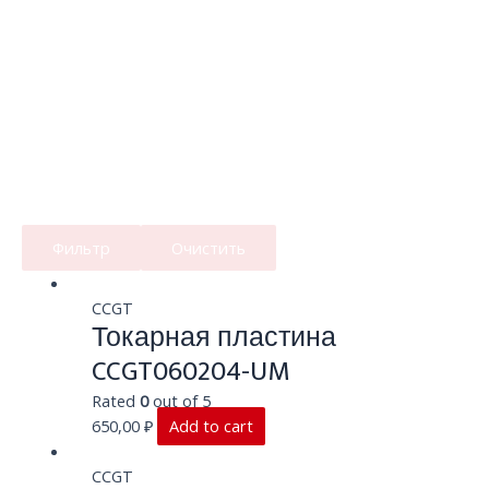
Фильтр
Очистить
CCGT
Токарная пластина
CCGT060204-UM
Rated
0
out of 5
650,00
₽
Add to cart
CCGT