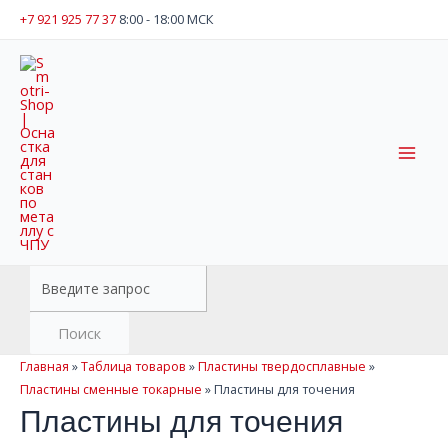
Перейти
+7 921 925 77 37
8:00 - 18:00 МСК
к
содержимому
Mai
Men
Поиск
товаров
Поиск
Главная
»
Таблица товаров
»
Пластины твердосплавные
»
Пластины сменные токарные
»
Пластины для точения
Пластины для точения