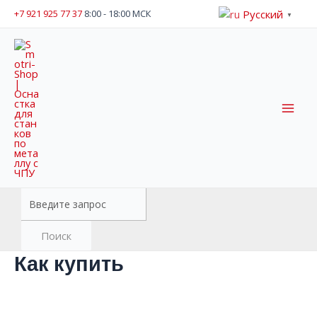
Перейти
Русский
+7 921 925 77 37
8:00 - 18:00 МСК
▼
к
содержимому
Mai
Men
Поиск
товаров
Поиск
Как купить